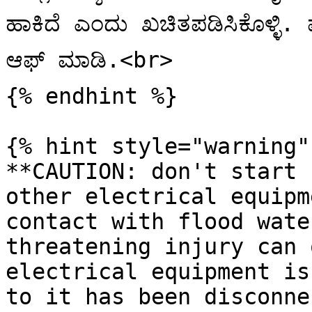
ಹಾಕಿದೆ ಎಂದು ಖಚಿತಪಡಿಸಿಕೊಳ್ಳಿ. ಮೈನ
ಆಫ್ ಮಾಡಿ.<br>

{% endhint %}

{% hint style="warning" 
**CAUTION: don't start 
other electrical equipm
contact with flood wate
threatening injury can 
electrical equipment is
to it has been disconne